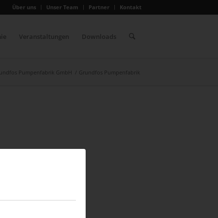
Über uns
Unser Team
Partner
Kontakt
ie
Veranstaltungen
Downloads
undfos Pumpenfabrik GmbH
/
Grundfos Pumpenfabrik