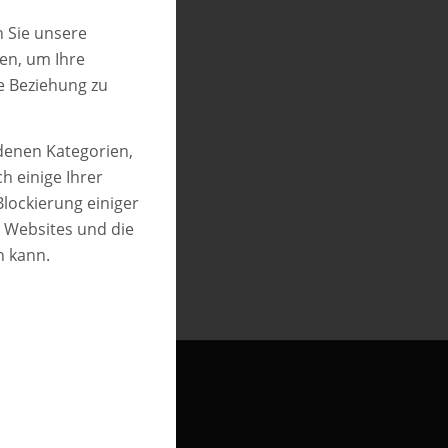
 Sie unsere
ren, um Ihre
e Beziehung zu
edenen Kategorien,
h einige Ihrer
Blockierung einiger
n Websites und die
n kann.