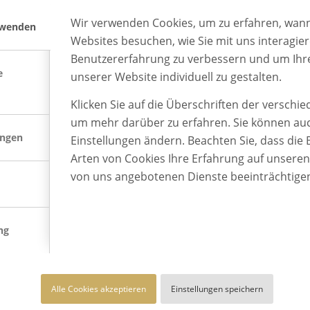
Wir verwenden Cookies, um zu erfahren, wann
rwenden
Websites besuchen, wie Sie mit uns interagie
Benutzererfahrung zu verbessern und um Ihr
e
unserer Website individuell zu gestalten.
Klicken Sie auf die Überschriften der verschi
um mehr darüber zu erfahren. Sie können auc
ungen
Einstellungen ändern. Beachten Sie, dass die 
Arten von Cookies Ihre Erfahrung auf unsere
von uns angebotenen Dienste beeinträchtige
ng
BEST PLACE TO LEARN
Alle Cookies akzeptieren
Einstellungen speichern
BEST PLACE TO LEARN® ist