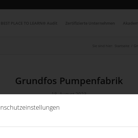
BEST PLACE TO LEARN® Audit
Zertifizierte Unternehmen
Akadem
Sie sind hier:
Startseite
/
Gr
Grundfos Pumpenfabrik
18. August 2023
nschutzeinstellungen