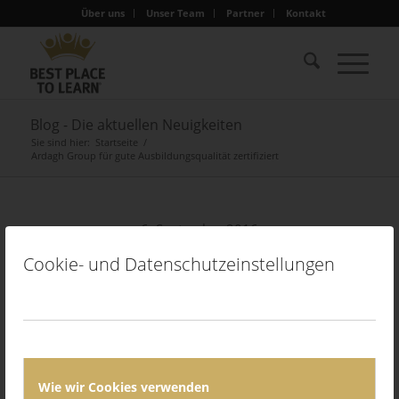
Über uns
Unser Team
Partner
Kontakt
Blog - Die aktuellen Neuigkeiten
Sie sind hier:
Startseite
/
Ardagh Group für gute Ausbildungsqualität zertifiziert
6. September 2016
Cookie- und Datenschutzeinstellungen
Wie wir Cookies verwenden