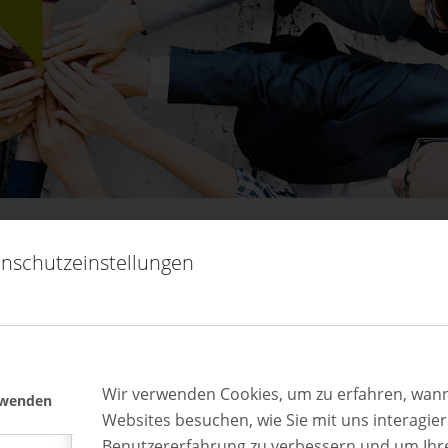
H AUSBILDEN!
nschutzeinstellungen
t ist der Austausch mit Ausbilderkolleg:innen unerlässlich.
tuelle Netzwerktreffen mit Ausbilder:innen unterschiedlich
ahren Sie von Kolleg:innen, wie sie spezifische
Wir verwenden Cookies, um zu erfahren, wann
rwenden
Websites besuchen, wie Sie mit uns interagie
spannenden Impuls von Ausbildungsexpert:innen zu
Benutzererfahrung zu verbessern und um Ihr