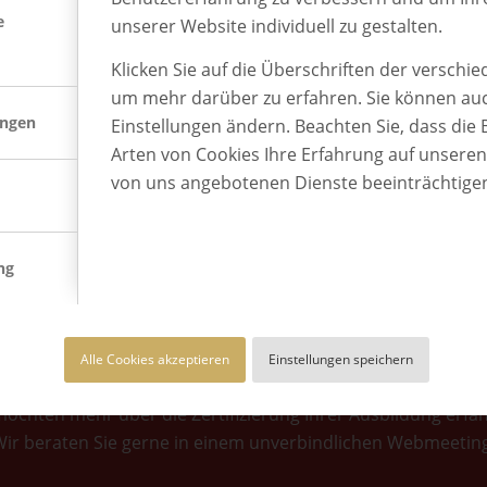
Anschluss erwartet Sie ein intensiver Erfahrungsaustausc
e
unserer Website individuell zu gestalten.
nnen Sie eigene Themen aus Ihrer Ausbildungspraxis
ssantes aus der Ausbildungswelt teilen.
Klicken Sie auf die Überschriften der verschi
um mehr darüber zu erfahren. Sie können auc
ungen
Einstellungen ändern. Beachten Sie, dass die 
Arten von Cookies Ihre Erfahrung auf unsere
von uns angebotenen Dienste beeinträchtige
ng
KOSTENFREIE BERATUNG
Alle Cookies akzeptieren
Einstellungen speichern
möchten mehr über die Zertifizierung Ihrer Ausbildung erfa
ir beraten Sie gerne in einem unverbindlichen Webmeeting