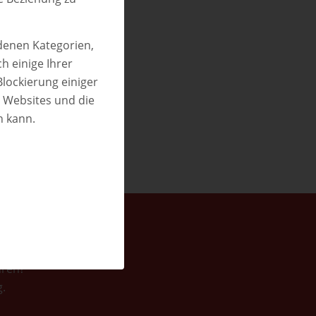
h
edenen Kategorien,
h einige Ihrer
Blockierung einiger
n Websites und die
n kann.
hren?
.