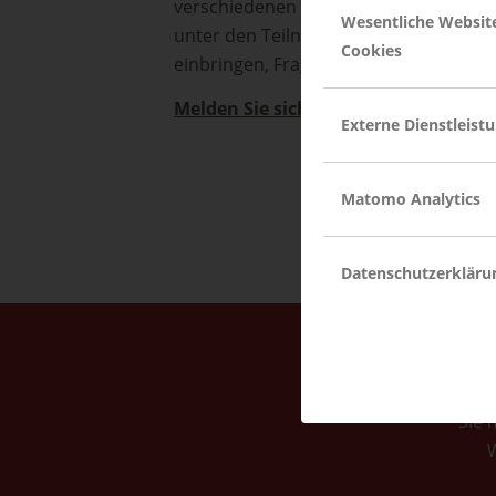
verschiedenen Ausbildungsthemen. Im 
Wesentliche Websit
unter den Teilnehmer:innen. Dabei kö
Cookies
einbringen, Fragen stellen oder Intere
Melden Sie sich hier an.
Externe Dienstleist
Matomo Analytics
Datenschutzerkläru
Sie 
W