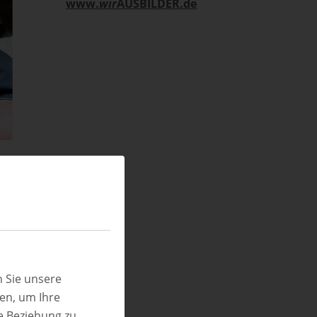
www.
wir
AUSBILDER.de
er
 Sie unsere
ren, um Ihre
e Beziehung zu