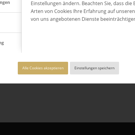
ungen
Einstellungen ändern. Beachten Sie, dass die 
 diesem Siegel erhält die Ausbildung bei 
Arten von Cookies Ihre Erfahrung auf unsere
merkmal, denn wir sind das erste Unternehmen uns
von uns angebotenen Dienste beeinträchtige
ng vorweisen kann.“
ng
Alle Cookies akzeptieren
Einstellungen speichern