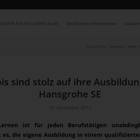
BEST PLACE TO LEARN® Audit
Zertifizierte Unternehmen
Akadem
Sie sind hier:
Startseite
/
News
/
is sind stolz auf ihre Ausbildun
Hansgrohe SE
10. November 2017
Lernen ist für jeden Berufstätigen unabdingb
 es, die eigene Ausbildung in einem qualifizie