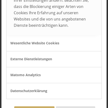
Ihrer Einstellungen ändern. Beachten Sie,
deckungsgleich: Das „Best Place
dass die Blockierung einiger Arten von
Cookies Ihre Erfahrung auf unseren
to Learn“-Siegel soll dafür
Websites und die von uns angebotenen
sorgen, dass sich
Dienste beeinträchtigen kann.
Ausbildungsbetriebe einerseits
beim Azubi-Marketing von der
Wesentliche Website Cookies
Konkurrenz abheben,
andererseits aber auch
Externe Dienstleistungen
kontinuierlich intern an
Ausbildungsqualität und -
Matomo Analytics
prozessen arbeiten können. Co-
Initator Dieter Sicking betont
Datenschutzerklärung
beim Vortrag, man wolle in den
Unternehmen nicht hinter den