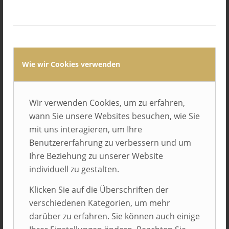
nur als Tool im
Personalmarketing durchgesetzt,
sondern vielen Unternehmen
auch in puncto
Wie wir Cookies verwenden
Organisationsentwicklung und
Führungskultur weitergeholfen.
Wir verwenden Cookies, um zu erfahren,
„Best Place to Learn“ überträgt
wann Sie unsere Websites besuchen, wie Sie
dieses Prinzip nun auf den
mit uns interagieren, um Ihre
Azubi-Markt. Schon die
Benutzererfahrung zu verbessern und um
namentliche Analogie verrät,
Ihre Beziehung zu unserer Website
individuell zu gestalten.
dass man sich an den etablierten
Klicken Sie auf die Überschriften der
Vorbildern aus dem Markt der
verschiedenen Kategorien, um mehr
Arbeitgeberbewertung orientiert.
darüber zu erfahren. Sie können auch einige
Auch die Argumentation ist fast