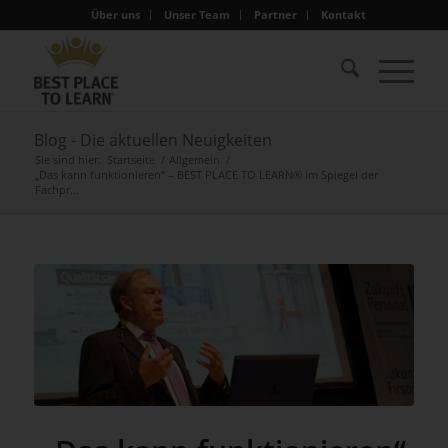
Über uns
Unser Team
Partner
Kontakt
Blog - Die aktuellen Neuigkeiten
Sie sind hier:
Startseite
/
Allgemein
/
„Das kann funktionieren“ – BEST PLACE TO LEARN® im Spiegel der
Fachpr...