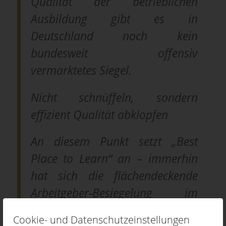
Qualität der betrieblichen
Ausbildung gibt es in
Deutschland noch kein
bundesweit offensiv
vermarktetes Siegel.
Nicht schnüffeln, sondern
effizient Qualität abklopfen
An diesem Punkt setzt „Best
Place to Learn“ an – immerhin
hat sich die flächendeckende
Arbeitgeber-Besiegelung im
Laufe der letzten zehn Jahre nicht
Cookie- und Datenschutzeinstellungen