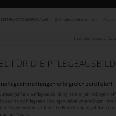
BEST PLACE TO LEARN® Audit
Zertifizierte Unternehmen
Akadem
Sie sind hier:
Startseite
/
Gütes
EL FÜR DIE PFLEGEAUSBIL
pflegeeinrichtungen erfolgreich zertifiziert
Gütesiegel für die Pflegeausbildung ist zum Jahresbeginn off
nhäusern und Pflegeeinrichtungen dabei unterstützen, ihre 
den. Zu den ersten zertifizierten Einrichtungen gehören das
uppe aus Neuss.