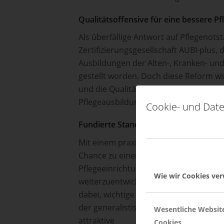
Qualitätsoffensive für eine bessere Pf
Als überfällige Antwort auf Pflegenot
Zertifizierungsgesellschaft AUBI-plus,
Ausbildungen der Alten-, Kranken- und
gestellt worden. Doch diese Reform wir
und die Qualität der Pflegeausbildung n
Pflegeausbildung auf betrieblicher Ebe
Cookie- und Date
Fundierte Standortbestimmung der Pf
Mit einem praxiserprobten Evaluation
Chance zu einer fundierten Standortb
Pflegeeinrichtungen ein pragmatisches
Wie wir Cookies ve
weiterzuentwickeln“, betont Dorothea P
dabei, wichtige konzeptionelle und org
der generalistischen Pflegeausbildung, 
Wesentliche Websit
attraktive
Cookies