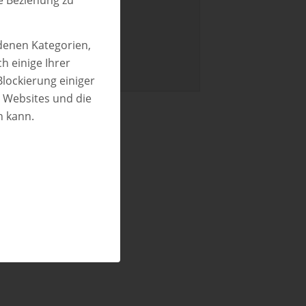
e Beziehung zu
edenen Kategorien,
h einige Ihrer
Blockierung einiger
n Websites und die
n kann.