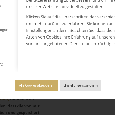
Benutzererfahrung zu verbessern und um Ihr
e
unserer Website individuell zu gestalten.
orden?
*
Klicken Sie auf die Überschriften der verschi
um mehr darüber zu erfahren. Sie können auc
ungen
Einstellungen ändern. Beachten Sie, dass die 
Arten von Cookies Ihre Erfahrung auf unsere
von uns angebotenen Dienste beeinträchtige
ng
Alle Cookies akzeptieren
Einstellungen speichern
ärung
zur Kenntnis
n, dass die von mir
ben und gespeichert