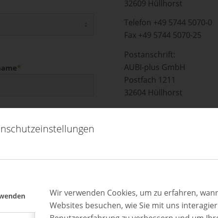
32609 Hüllhorst
Telefon +49 5744 5070-0
Fax +49 5744 5070-25
Postanschrift:
AUBI-plus GmbH
name
*
Postfach 1211
32604 Hüllhorst
Hier finden Sie uns
nschutzeinstellungen
Wir verwenden Cookies, um zu erfahren, wann
rwenden
Websites besuchen, wie Sie mit uns interagie