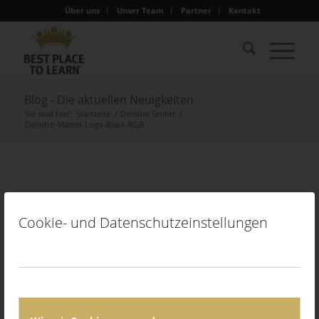
Über uns
Unser Team
Partner
Kontakt
Blog - Die aktuellen Neuigkeiten
Sie sind hier:
Startseite
/
Deloitte GmbH
/
Deloitte-Master-Logo-Black-RGB
Deloitte-Master-Logo-
Cookie- und Datenschutzeinstellungen
Black-RGB
23. Januar 2026