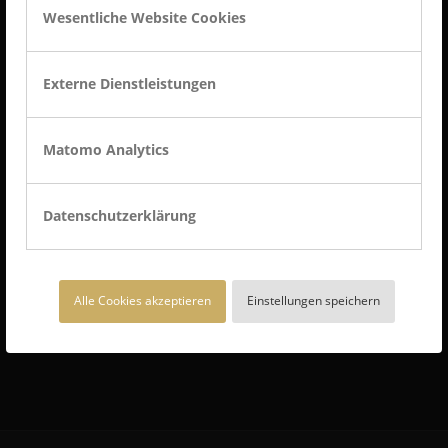
Wesentliche Website Cookies
Tel.: +49 5744 5070-0
Fax.: +49 5744 5070-25
Externe Dienstleistungen
Matomo Analytics
BEST PLACE TO LEARN
BEST PLACE TO LEARN® ist Deutschlands
Datenschutzerklärung
Gütesiegel für die betriebliche Ausbildung und
eine Marke von AUBI-plus.
Alle Cookies akzeptieren
Einstellungen speichern