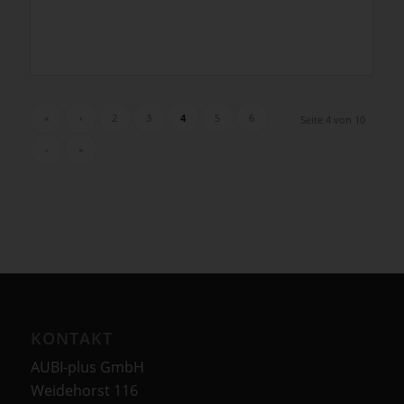
«
‹
2
3
4
5
6
Seite 4 von 10
›
»
KONTAKT
AUBI-plus GmbH
Weidehorst 116