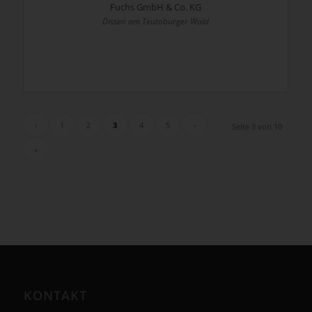
Fuchs GmbH & Co. KG
Dissen am Teutoburger Wald
‹
1
2
3
4
5
›
Seite 3 von 10
»
KONTAKT