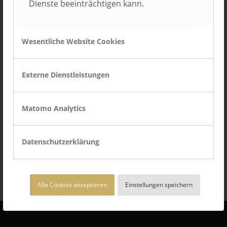
Dienste beeinträchtigen kann.
Wesentliche Website Cookies
Zentis GmbH & Co. KG
Aachen
Externe Dienstleistungen
Matomo Analytics
«
‹
8
9
10
Seite 10 von 10
Datenschutzerklärung
Alle Cookies akzeptieren
Einstellungen speichern