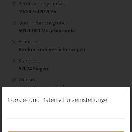
Zertifizierungslaufzeit:
10/2023-09/2026
Unternehmensgröße:
501-1.000 Mitarbeitende
Branche:
Banken und Versicherungen
Standort:
57074 Siegen
Website:
https://www.vbinswf.de/
Cookie- und Datenschutzeinstellungen
Zu den Top-Ausbildungsplätzen