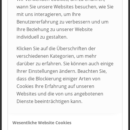
Matthias Hecker
wann Sie unsere Websites besuchen, wie Sie
Leiter Ausbildung Friedhelm Loh Group
mit uns interagieren, um Ihre
Deutschland, Haiger
Benutzererfahrung zu verbessern und um
Ihre Beziehung zu unserer Website
individuell zu gestalten.
Klicken Sie auf die Überschriften der
verschiedenen Kategorien, um mehr
darüber zu erfahren. Sie können auch einige
DEUTSCHES AUSBILDUNGSFORUM:
Ihrer Einstellungen ändern. Beachten Sie,
Bestenehrung der Top-Ausbilder*innen
dass die Blockierung einiger Arten von
Cookies Ihre Erfahrung auf unseren
Websites und die von uns angebotenen
Dienste beeinträchtigen kann.
Wesentliche Website Cookies