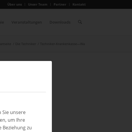
Über uns
Unser Team
Partner
Kontakt
ie
Veranstaltungen
Downloads
artseite
/
Die Techniker
/
Techniker-Krankenkasse—Wa
 Sie unsere
ren, um Ihre
e Beziehung zu