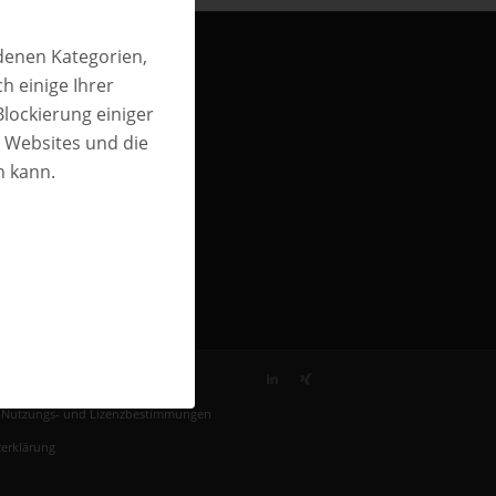
edenen Kategorien,
h einige Ihrer
Blockierung einiger
n Websites und die
n kann.
, Nutzungs- und Lizenzbestimmungen
erklärung