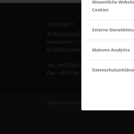
Wesentliche Websit
Cookies
KONTAKT
Externe Dienstleist
AUBI-plus GmbH
Weidehorst 116
D-32609 Hüllhorst
Matomo Analytics
Tel.: +49 5744 5070-0
Datenschutzerkläru
Fax.: +49 5744 5070-25
© BEST PLACE TO LEARN