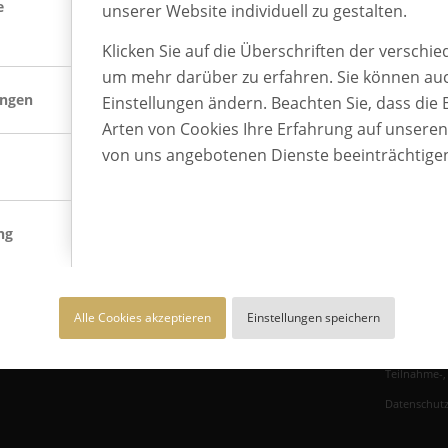
e
unserer Website individuell zu gestalten.
Klicken Sie auf die Überschriften der verschi
um mehr darüber zu erfahren. Sie können auc
BEST PLACE TO LEARN
ungen
Einstellungen ändern. Beachten Sie, dass die 
BEST PLACE TO LEARN® ist
Arten von Cookies Ihre Erfahrung auf unsere
Deutschlands Gütesiegel für die
von uns angebotenen Dienste beeinträchtige
betriebliche Ausbildung und eine Marke
von AUBI-plus.
ng
Alle Cookies akzeptieren
Einstellungen speichern
Impressum
Teilnahme-
Datenschutz