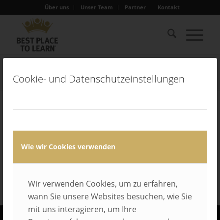
Über uns
Unser Team
Partner
Kontakt
bockermannfritze-logo
Cookie- und Datenschutzeinstellungen
Sie sind hier:
Startseite
/
Gütesiegel
/
bockermannfritze-logo
Wie wir Cookies verwenden
Wir verwenden Cookies, um zu erfahren,
wann Sie unsere Websites besuchen, wie Sie
mit uns interagieren, um Ihre