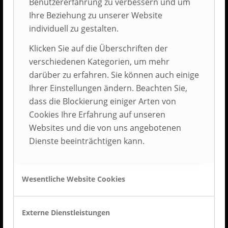
Benutzererfahrung zu verbessern und um
Ihre Beziehung zu unserer Website
KONTAKT
individuell zu gestalten.
AUBI-plus GmbH
Klicken Sie auf die Überschriften der
Weidehorst 116
verschiedenen Kategorien, um mehr
D-32609 Hüllhorst
darüber zu erfahren. Sie können auch einige
Ihrer Einstellungen ändern. Beachten Sie,
Tel.: +49 5744 5070-0
dass die Blockierung einiger Arten von
Fax.: +49 5744 5070-25
Cookies Ihre Erfahrung auf unseren
Websites und die von uns angebotenen
Dienste beeinträchtigen kann.
BEST PLACE TO LEARN
Wesentliche Website Cookies
BEST PLACE TO LEARN® ist Deutschlands
Gütesiegel für die betriebliche Ausbildung und
eine Marke von AUBI-plus.
Externe Dienstleistungen