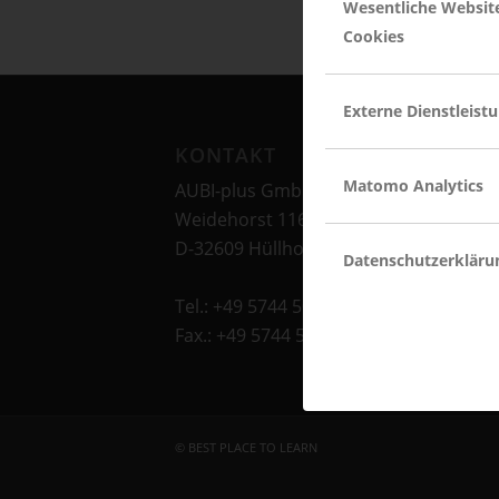
Wesentliche Websit
Cookies
Externe Dienstleist
KONTAKT
Matomo Analytics
AUBI-plus GmbH
Weidehorst 116
D-32609 Hüllhorst
Datenschutzerkläru
Tel.: +49 5744 5070-0
Fax.: +49 5744 5070-25
© BEST PLACE TO LEARN