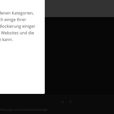
edenen Kategorien,
h einige Ihrer
Blockierung einiger
n Websites und die
n kann.
, Nutzungs- und Lizenzbestimmungen