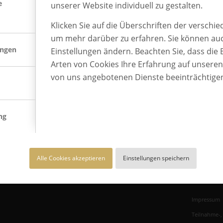
e
unserer Website individuell zu gestalten.
Klicken Sie auf die Überschriften der verschi
um mehr darüber zu erfahren. Sie können auc
ungen
Einstellungen ändern. Beachten Sie, dass die 
Arten von Cookies Ihre Erfahrung auf unsere
BEST PLACE TO LEARN
von uns angebotenen Dienste beeinträchtige
BEST PLACE TO LEARN® ist
Deutschlands Gütesiegel für die
betriebliche Ausbildung und eine Marke
ng
von AUBI-plus.
Alle Cookies akzeptieren
Einstellungen speichern
Impressum
Teilnahme-