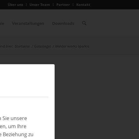
Über uns
Unser Team
Partner
Kontakt
ie
Veranstaltungen
Downloads
ind hier:
Startseite
/
Gütesiegel
/
Welder works sparkle
 Sie unsere
ren, um Ihre
e Beziehung zu