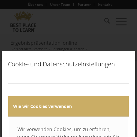
Über uns
Unser Team
Partner
Kontakt
Ergebnispräsentation_online
Sie sind hier:
Startseite
/
Leistungen & Kosten
/
Ergebnispräsentation_online
Cookie- und Datenschutzeinstellungen
Wie wir Cookies verwenden
Wir verwenden Cookies, um zu erfahren,