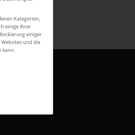
edenen Kategorien,
h einige Ihrer
Blockierung einiger
n Websites und die
n kann.