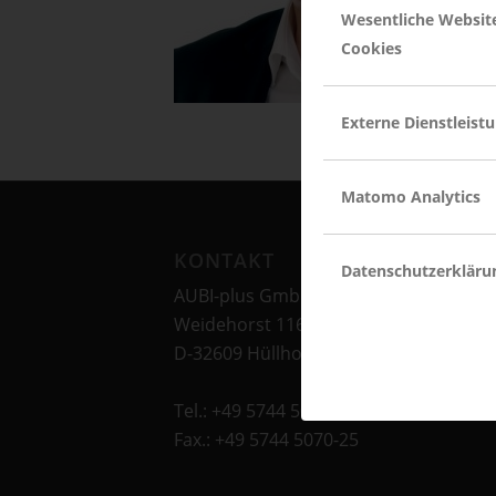
Wesentliche Websit
Cookies
Externe Dienstleist
Matomo Analytics
KONTAKT
Datenschutzerkläru
AUBI-plus GmbH
Weidehorst 116
D-32609 Hüllhorst
Tel.: +49 5744 5070-0
Fax.: +49 5744 5070-25