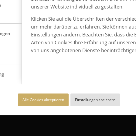
e
unserer Website individuell zu gestalten.
Klicken Sie auf die Überschriften der verschi
um mehr darüber zu erfahren. Sie können auc
ungen
Einstellungen ändern. Beachten Sie, dass die 
Arten von Cookies Ihre Erfahrung auf unsere
von uns angebotenen Dienste beeinträchtige
BEST PLACE TO LEARN
ng
BEST PLACE TO LEARN® ist
Deutschlands Gütesiegel für die
betriebliche Ausbildung und eine Marke
Alle Cookies akzeptieren
Einstellungen speichern
von AUBI-plus.