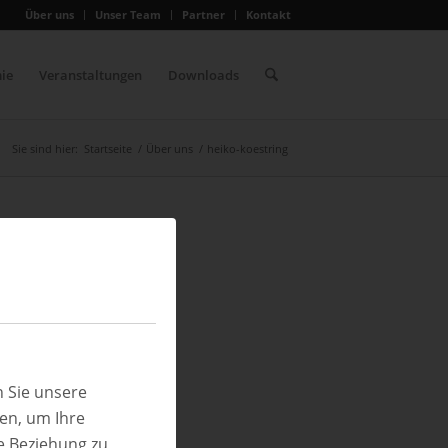
Über uns
Unser Team
Partner
Kontakt
ie
Veranstaltungen
Downloads
Sie sind hier:
Startseite
/
Über uns
/
heiko-koestring
 Sie unsere
ren, um Ihre
e Beziehung zu