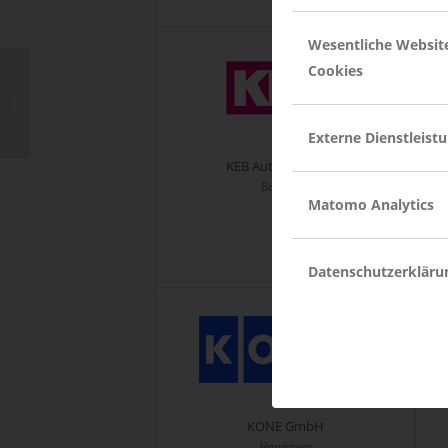
Wesentliche Websit
Cookies
RCS GmbH
Externe Dienstleist
KEB Automation KG
Barntrup
Matomo Analytics
Datenschutzerkläru
KONE GmbH
Hannover