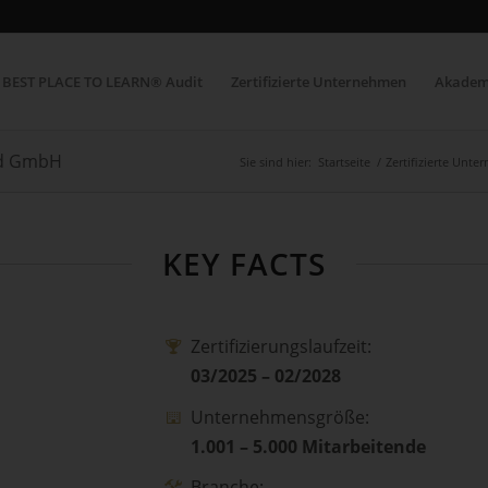
BEST PLACE TO LEARN® Audit
Zertifizierte Unternehmen
Akadem
nd GmbH
Sie sind hier:
Startseite
/
Zertifizierte Unt
KEY FACTS
Zertifizierungslaufzeit:
03/2025 – 02/2028
Unternehmensgröße:
1.001 – 5.000 Mitarbeitende
Branche: