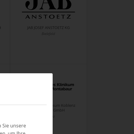
H
JAB JOSEF ANSTOETZ KG
Bielefeld
Katholisches Klinikum Koblenz
Montabaur GmbH
Koblenz
 Sie unsere
ren, um Ihre