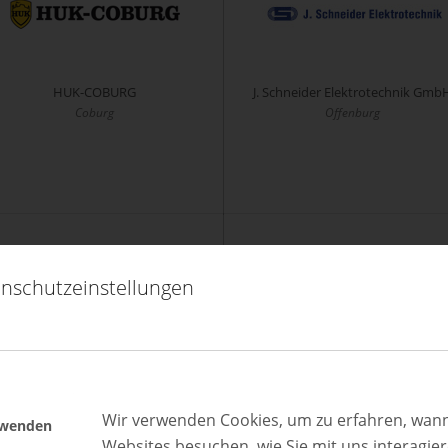
HUK-COBURG
J. Schneider Elektrotechnik Gmb
Coburg
Offenburg
nschutzeinstellungen
KADECO Sonnenschutzsysteme
KAMAX GmbH & Co. KG
GmbH
Homberg (Ohm)
Espelkamp
Wir verwenden Cookies, um zu erfahren, wann
rwenden
Websites besuchen, wie Sie mit uns interagie