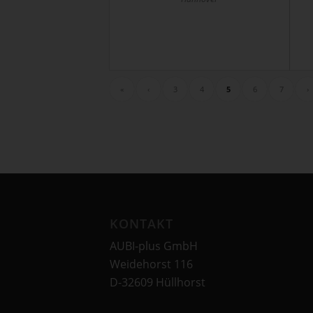
«
‹
3
4
5
6
7
›
KONTAKT
AUBI-plus GmbH
Weidehorst 116
D-32609 Hüllhorst