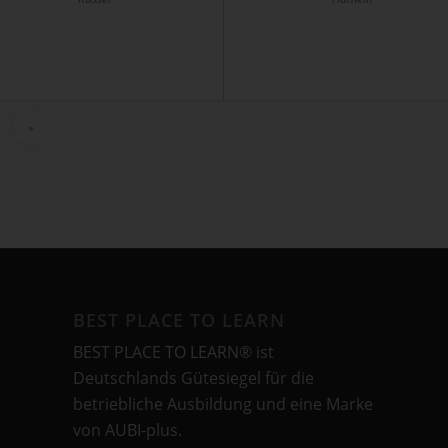
»
BEST PLACE TO LEARN
BEST PLACE TO LEARN® ist
Deutschlands Gütesiegel für die
betriebliche Ausbildung und eine Marke
von AUBI-plus.