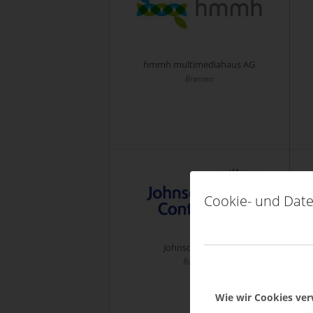
hmmh multimediahaus AG
Bremen
Cookie- und Date
Johnson Controls
Ratingen
Wie wir Cookies ve