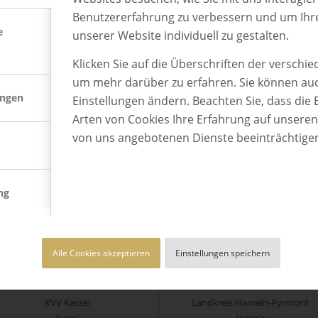
Benutzererfahrung zu verbessern und um Ihr
e
unserer Website individuell zu gestalten.
Klicken Sie auf die Überschriften der verschi
um mehr darüber zu erfahren. Sie können auc
ungen
Einstellungen ändern. Beachten Sie, dass die 
Arten von Cookies Ihre Erfahrung auf unsere
KLS Martin Group
Koehler Paper SE
Tuttlingen
Oberkirch
von uns angebotenen Dienste beeinträchtige
ng
Alle Cookies akzeptieren
Einstellungen speichern
KVV Kassel
Landkreis Hameln-Pyrmont
Kassel
Hameln