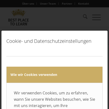
Über uns
Unser Team
Partner
Kontakt
Pascal_Gentemann
Sie sind hier:
Startseite
/
Unser Team
/
Pascal_Gentemann
Cookie- und Datenschutzeinstellungen
Wie wir Cookies verwenden
Wir verwenden Cookies, um zu erfahren,
wann Sie unsere Websites besuchen, wie Sie
mit uns interagieren, um Ihre