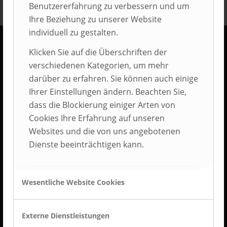
Benutzererfahrung zu verbessern und um
Ihre Beziehung zu unserer Website
individuell zu gestalten.
Klicken Sie auf die Überschriften der
KONTAKT
verschiedenen Kategorien, um mehr
AUBI-plus GmbH
darüber zu erfahren. Sie können auch einige
Weidehorst 116
Ihrer Einstellungen ändern. Beachten Sie,
D-32609 Hüllhorst
dass die Blockierung einiger Arten von
Cookies Ihre Erfahrung auf unseren
Tel.: +49 5744 5070-0
Websites und die von uns angebotenen
Fax.: +49 5744 5070-25
Dienste beeinträchtigen kann.
Wesentliche Website Cookies
BEST PLACE TO LEARN
Externe Dienstleistungen
BEST PLACE TO LEARN® ist Deutschlands