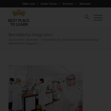
Über uns
Unser Team
Partner
Kontakt
Betriebliche-Integration
Sie sind hier:
Startseite
/
Praxishilfen für die betriebliche Ausbildung
/
Betriebliche-Integration