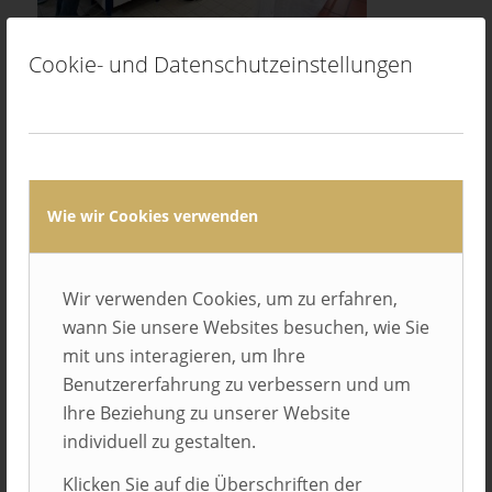
Cookie- und Datenschutzeinstellungen
0
KOMMENTARE
Hinterlasse einen Kommentar
An der Diskussion beteiligen?
Wie wir Cookies verwenden
Hinterlassen Sie uns Ihren Kommentar!
Name
Wir verwenden Cookies, um zu erfahren,
wann Sie unsere Websites besuchen, wie Sie
mit uns interagieren, um Ihre
E-Mail-Adresse
Benutzererfahrung zu verbessern und um
Ihre Beziehung zu unserer Website
Website
individuell zu gestalten.
Klicken Sie auf die Überschriften der