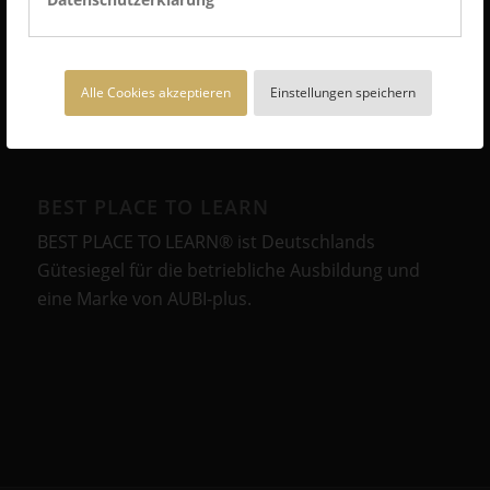
Tel.: +49 5744 5070-0
Fax.: +49 5744 5070-25
Alle Cookies akzeptieren
Einstellungen speichern
BEST PLACE TO LEARN
BEST PLACE TO LEARN® ist Deutschlands
Gütesiegel für die betriebliche Ausbildung und
eine Marke von AUBI-plus.