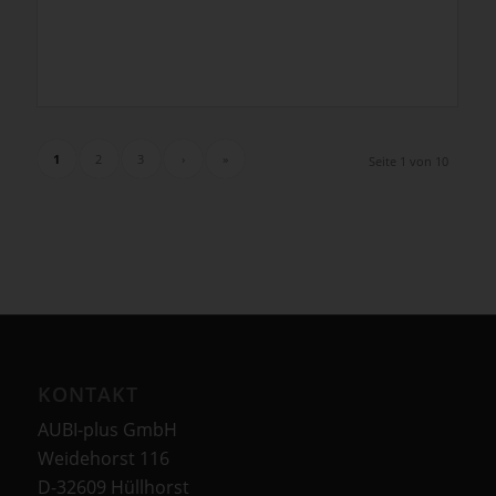
1
2
3
›
»
Seite 1 von 10
KONTAKT
AUBI-plus GmbH
Weidehorst 116
D-32609 Hüllhorst