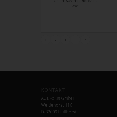
Berliner Wasserbetriebe AöR
Berlin
1
2
3
›
»
KONTAKT
AUBI-plus GmbH
Weidehorst 116
D-32609 Hüllhorst