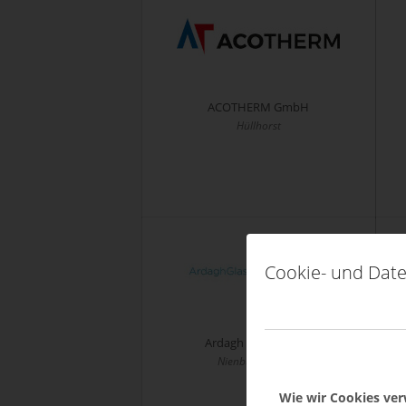
ACOTHERM GmbH
Hüllhorst
Cookie- und Date
Ardagh Glass GmbH
Nienburg / Weser
Wie wir Cookies ve