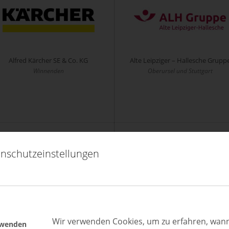
Alfred Kärcher SE & Co. KG
Alte Leipziger – Hallesche Grupp
Winnenden
Oberursel und Stuttgart
nschutzeinstellungen
Atruvia AG
Avacon AG
Münster
Helmstedt
Wir verwenden Cookies, um zu erfahren, wann
rwenden