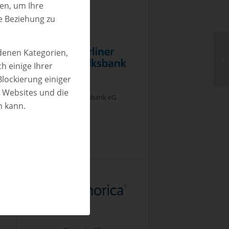
ren, um Ihre
e Beziehung zu
edenen Kategorien,
h einige Ihrer
Blockierung einiger
n Websites und die
Berliner Volksbank eG
n kann.
Berlin