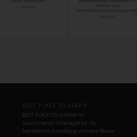
Bezirk Oberbayern
BGW Bielefelder Gesellschaft für
Wohnen und
München
Immobiliendienstleistungen mb
Bielefeld
BEST PLACE TO LEARN
BEST PLACE TO LEARN® ist
Deutschlands Gütesiegel für die
betriebliche Ausbildung und eine Marke