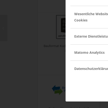
Wesentliche Websit
Cookies
Stadtwerke Tübingen
GmbH
Externe Dienstleist
Bauformat Küchen GmbH & Co. KG
Löhne
Matomo Analytics
Datenschutzerkläru